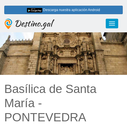
Descarga nuestra aplicación Android
Destino.gal
Toggle
navigati
Basílica de Santa
María -
PONTEVEDRA