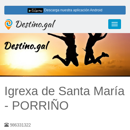
Descarga nuestra aplicación Android
Destino.gal
Toggle
navigati
Igrexa de Santa María
- PORRIÑO
986331322