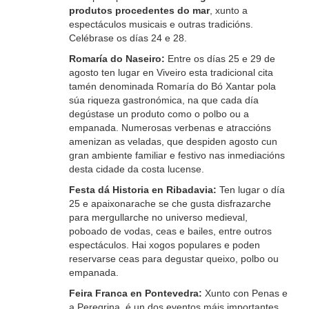
produtos procedentes do mar
, xunto a
espectáculos musicais e outras tradicións.
Celébrase os días 24 e 28.
Romaría do Naseiro:
Entre os días 25 e 29 de
agosto ten lugar en Viveiro esta tradicional cita
tamén denominada Romaría do Bó Xantar pola
súa riqueza gastronómica, na que cada día
degústase un produto como o polbo ou a
empanada. Numerosas verbenas e atraccións
amenizan as veladas, que despiden agosto cun
gran ambiente familiar e festivo nas inmediacións
desta cidade da costa lucense.
Festa dá Historia en Ribadavia:
Ten lugar o día
25 e apaixonarache se che gusta disfrazarche
para mergullarche no universo medieval,
poboado de vodas, ceas e bailes, entre outros
espectáculos. Hai xogos populares e poden
reservarse ceas para degustar queixo, polbo ou
empanada.
Feira Franca en Pontevedra:
Xunto con Penas e
a Peregrina, é un dos eventos máis importantes