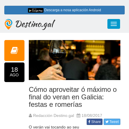
Descarga a nosa aplicación Android
Destino.gal
Toggle
navigati
18
AGO
Cómo aproveitar ó máximo o
final do veran en Galicia:
festas e romerías
Redacción Destino.gal
18/08/2017
Share
Tweet
O verán vai tocando ao seu