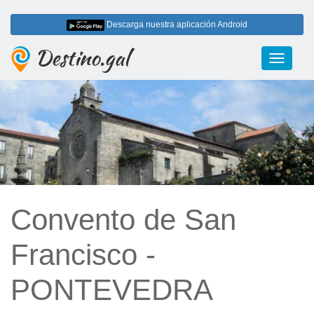
Descarga nuestra aplicación Android
Destino.gal
Toggle
navigati
Convento de San
Francisco -
PONTEVEDRA