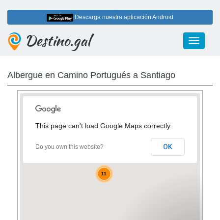
Descarga nuestra aplicación Android
Destino.gal
Toggle
navigati
Albergue en Camino Portugués a Santiago
This page can't load Google Maps correctly.
5
OK
Do you own this website?
11