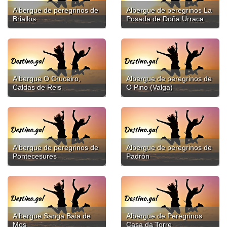
Albergue de peregrinos de
Albergue de peregrinos La
Briallos
Posada de Doña Urraca
Albergue O Cruceiro,
Albergue de peregrinos de
Caldas de Reis
O Pino (Valga)
Albergue de peregrinos de
Albergue de peregrinos de
Pontecesures
Padrón
Albergue Sanga Baia de
Albergue de Peregrinos
Mos
Casa da Torre