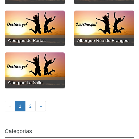
Albergue de Portas
Albergue Rúa de Frangos
Albergue La Salle
«
1
2
»
Categorías