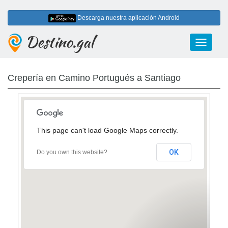
Descarga nuestra aplicación Android
Destino.gal
Toggle
navigati
Crepería en Camino Portugués a Santiago
This page can't load Google Maps correctly.
OK
Do you own this website?